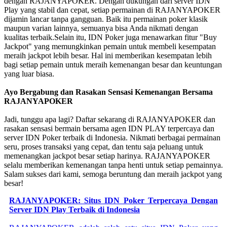
dengan RAJANYAPOKER. Dengan dukungan dari server IDN
Play yang stabil dan cepat, setiap permainan di RAJANYAPOKER
dijamin lancar tanpa gangguan. Baik itu permainan poker klasik
maupun varian lainnya, semuanya bisa Anda nikmati dengan
kualitas terbaik.Selain itu, IDN Poker juga menawarkan fitur "Buy
Jackpot" yang memungkinkan pemain untuk membeli kesempatan
meraih jackpot lebih besar. Hal ini memberikan kesempatan lebih
bagi setiap pemain untuk meraih kemenangan besar dan keuntungan
yang luar biasa.
Ayo Bergabung dan Rasakan Sensasi Kemenangan Bersama
RAJANYAPOKER
Jadi, tunggu apa lagi? Daftar sekarang di RAJANYAPOKER dan
rasakan sensasi bermain bersama agen IDN PLAY terpercaya dan
server IDN Poker terbaik di Indonesia. Nikmati berbagai permainan
seru, proses transaksi yang cepat, dan tentu saja peluang untuk
memenangkan jackpot besar setiap harinya. RAJANYAPOKER
selalu memberikan kemenangan tanpa henti untuk setiap pemainnya.
Salam sukses dari kami, semoga beruntung dan meraih jackpot yang
besar!
RAJANYAPOKER: Situs IDN Poker Terpercaya Dengan
Server IDN Play Terbaik di Indonesia