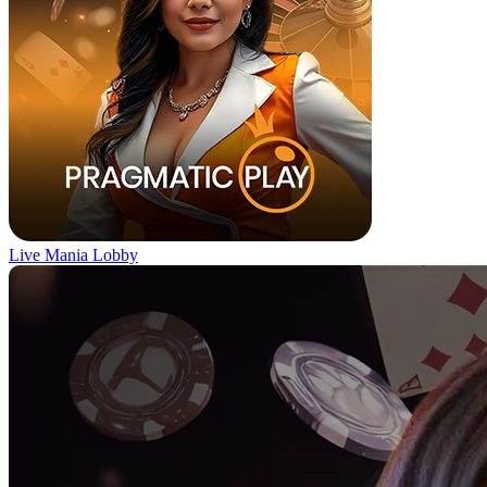
Live Mania Lobby