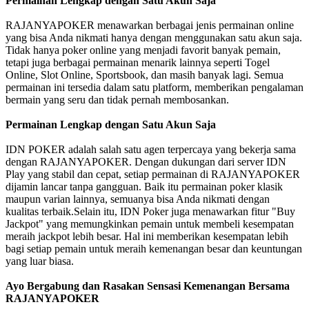
Permainan Lengkap dengan Satu Akun Saja
RAJANYAPOKER menawarkan berbagai jenis permainan online
yang bisa Anda nikmati hanya dengan menggunakan satu akun saja.
Tidak hanya poker online yang menjadi favorit banyak pemain,
tetapi juga berbagai permainan menarik lainnya seperti Togel
Online, Slot Online, Sportsbook, dan masih banyak lagi. Semua
permainan ini tersedia dalam satu platform, memberikan pengalaman
bermain yang seru dan tidak pernah membosankan.
Permainan Lengkap dengan Satu Akun Saja
IDN POKER adalah salah satu agen terpercaya yang bekerja sama
dengan RAJANYAPOKER. Dengan dukungan dari server IDN
Play yang stabil dan cepat, setiap permainan di RAJANYAPOKER
dijamin lancar tanpa gangguan. Baik itu permainan poker klasik
maupun varian lainnya, semuanya bisa Anda nikmati dengan
kualitas terbaik.Selain itu, IDN Poker juga menawarkan fitur "Buy
Jackpot" yang memungkinkan pemain untuk membeli kesempatan
meraih jackpot lebih besar. Hal ini memberikan kesempatan lebih
bagi setiap pemain untuk meraih kemenangan besar dan keuntungan
yang luar biasa.
Ayo Bergabung dan Rasakan Sensasi Kemenangan Bersama
RAJANYAPOKER