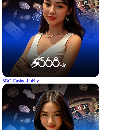
SBO Casino Lobby