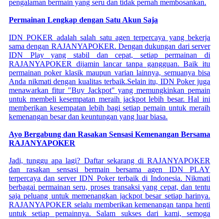
pengalaman bermain yang seru dan tidak pernah membosankan.
Permainan Lengkap dengan Satu Akun Saja
IDN POKER adalah salah satu agen terpercaya yang bekerja
sama dengan RAJANYAPOKER. Dengan dukungan dari server
IDN Play yang stabil dan cepat, setiap permainan di
RAJANYAPOKER dijamin lancar tanpa gangguan. Baik itu
permainan poker klasik maupun varian lainnya, semuanya bisa
Anda nikmati dengan kualitas terbaik.Selain itu, IDN Poker juga
menawarkan fitur "Buy Jackpot" yang memungkinkan pemain
untuk membeli kesempatan meraih jackpot lebih besar. Hal ini
memberikan kesempatan lebih bagi setiap pemain untuk meraih
kemenangan besar dan keuntungan yang luar biasa.
Ayo Bergabung dan Rasakan Sensasi Kemenangan Bersama
RAJANYAPOKER
Jadi, tunggu apa lagi? Daftar sekarang di RAJANYAPOKER
dan rasakan sensasi bermain bersama agen IDN PLAY
terpercaya dan server IDN Poker terbaik di Indonesia. Nikmati
berbagai permainan seru, proses transaksi yang cepat, dan tentu
saja peluang untuk memenangkan jackpot besar setiap harinya.
RAJANYAPOKER selalu memberikan kemenangan tanpa henti
untuk setiap pemainnya. Salam sukses dari kami, semoga