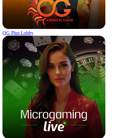
OG Plus Lobby