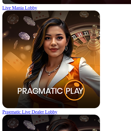
Live Mania Lobby
Pragmatic Live Dealer Lobby