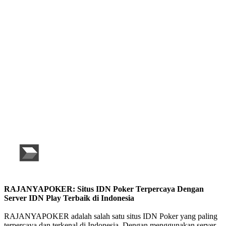
RAJANYAPOKER: Situs IDN Poker Terpercaya Dengan
Server IDN Play Terbaik di Indonesia
RAJANYAPOKER adalah salah satu situs IDN Poker yang paling
terpercaya dan terkenal di Indonesia. Dengan menggunakan server