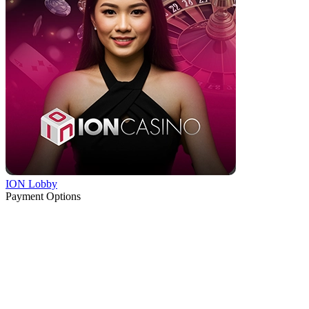
ION Lobby
Payment Options